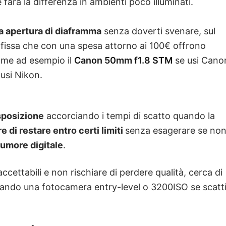
farà la differenza in ambienti poco illuminati.
ta apertura di diaframma
senza doverti svenare, sul
e fissa che con una spesa attorno ai 100€ offrono
come ad esempio il
Canon 50mm f1.8 STM
se usi Cano
usi Nikon.
sposizione
accorciando i tempi di scatto quando la
 di restare entro certi limiti
senza esagerare se no
rumore digitale
.
accettabili e non rischiare di perdere qualità, cerca di
usando una fotocamera entry-level o 3200ISO se scatt